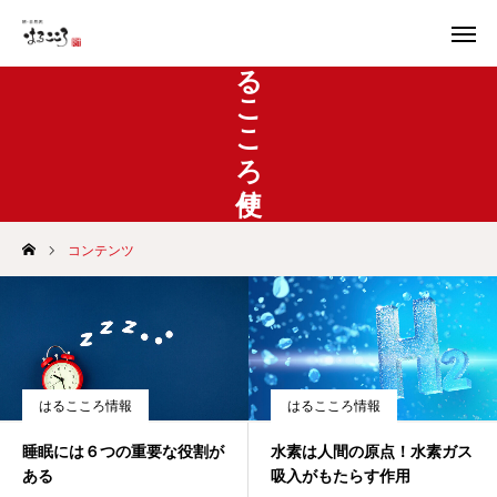
はるこころ便り
トップページ
はるこころ便り
オンラインショップ
友だち追加
コンテンツ
代表ご挨拶
会社概要
お知らせ
はるこころ情報
はるこころ情報
店舗情報
睡眠には６つの重要な役割が
水素は人間の原点！水素ガス
ある
吸入がもたらす作用
お問い合わせ