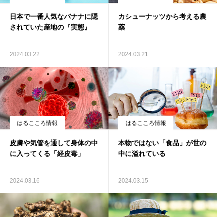
日本で一番人気なバナナに隠
カシューナッツから考える農
されていた産地の『実態』
薬
2024.03.22
2024.03.21
はるこころ情報
はるこころ情報
皮膚や気管を通して身体の中
本物ではない「食品」が世の
に入ってくる「経皮毒」
中に溢れている
2024.03.16
2024.03.15