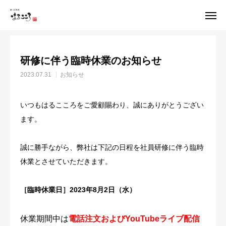
お知らせ
お知らせ
研修に伴う臨時休業のお知らせ
研修に伴う臨時休業のお知らせ
トップページ
はるこころ便り
2023.07.31
お知らせ
オンラインショップ
友だち追加
いつもはるこころをご愛顧賜わり、誠にありがとうござい
代表ご挨拶
ます。
会社概要
誠に勝手ながら、弊社は下記の日程を社員研修に伴う臨時
休業とさせていただきます。
お知らせ
［臨時休業日］
2023年8月2日（水）
店舗情報
休業期間中は
電話注文およびYouTubeライブ配信
お問い合わせ