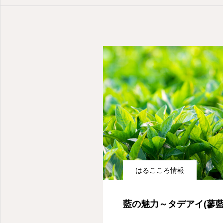
はるこころ情報
藍の魅力～タデアイ(蓼藍