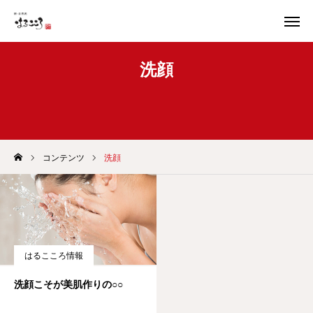
洗顔
トップページ
はるこころ便り
オンラインショップ
友だち追加
コンテンツ
洗顔
代表ご挨拶
会社概要
お知らせ
はるこころ情報
店舗情報
洗顔こそが美肌作りの○○
お問い合わせ